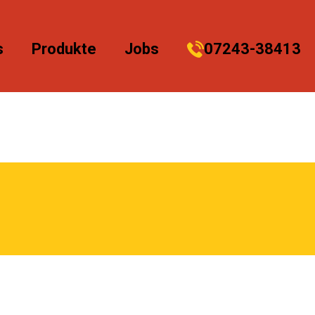
s
Produkte
Jobs
07243-38413