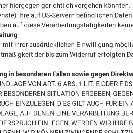
ner hiergegen gerichtlich vorgehen könnten.
enste) Ihre auf US-Servern befindlichen Date
en auf diese Verarbeitungstätigkeiten keine
eitung
mit Ihrer ausdrücklichen Einwilligung möglic
htmäßigkeit der bis zum Widerruf erfolgten 
g in besonderen Fällen sowie gegen Direkt
LAGE VON ART. 6 ABS. 1 LIT. E ODER F D
RER BESONDEREN SITUATION ERGEBEN, GEGE
 EINZULEGEN; DIES GILT AUCH FÜR EIN
DLAGE, AUF DENEN EINE VERARBEITUNG BE
IDERSPRUCH EINLEGEN, WERDEN WIR IHR
 DENN, WIR KÖNNEN ZWINGENDE SCHUTZWU